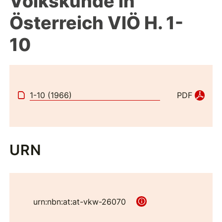
Volkskunde in
Österreich VIÖ H. 1-
10
1-10 (1966)
PDF
URN
urn:nbn:at:at-vkw-26070