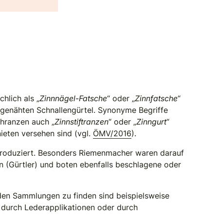
hlich als „
Zinnnägel-Fatsche
“ oder „
Zinnfatsche
“
r genähten Schnallengürtel. Synonyme Begriffe
chranzen auch „
Zinnstiftranzen
“ oder „
Zinngurt
“
nieten versehen sind (vgl.
ÖMV/2016
).
produziert. Besonders Riemenmacher waren darauf
rn (Gürtler) und boten ebenfalls beschlagene oder
 den Sammlungen zu finden sind beispielsweise
, durch Lederapplikationen oder durch