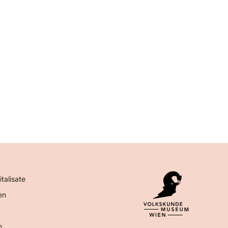
italisate
en
n