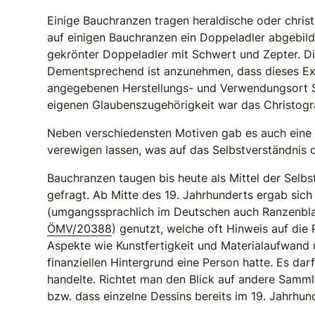
Einige Bauchranzen tragen heraldische oder christl
auf einigen Bauchranzen ein Doppeladler abgebil
gekrönter Doppeladler mit Schwert und Zepter. Di
Dementsprechend ist anzunehmen, dass dieses Ex
angegebenen Herstellungs- und Verwendungsort Sal
eigenen Glaubenszugehörigkeit war das Christog
Neben verschiedensten Motiven gab es auch eine 
verewigen lassen, was auf das Selbstverständnis d
Bauchranzen taugen bis heute als Mittel der Selb
gefragt. Ab Mitte des 19. Jahrhunderts ergab sich 
(umgangssprachlich im Deutschen auch Ranzenblat
ÖMV/20388
) genutzt, welche oft Hinweis auf di
Aspekte wie Kunstfertigkeit und Materialaufwand u
finanziellen Hintergrund eine Person hatte. Es dar
handelte. Richtet man den Blick auf andere Samm
bzw. dass einzelne Dessins bereits im 19. Jahrhund