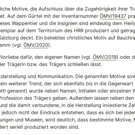
iche Motive, die Aufschluss über die Zugehörigkeit ihrer Tr
det. Auf dem Gürtel mit der Inventarnummer
ÖMV/19437
pra
eses Wappentier und die Insignien sind eindeutig dem Hei
emplar auf dem Territorium des HRR produziert und getrag
zburg deckt. Ein beliebtes christliches Motiv auf Bauchr
ramm (vgl.
ÖMV/2020
).
Vorliebe dafür, den eigenen Namen (vgl.
ÖMV/2019
) oder d
er Trägerin bzw. des Trägers schließen lässt.
stdarstellung und Kommunikation. Die genannten Motive sow
ein weiterer Trend, der sich ebenfalls bis in die Gegenwart
tl genannt) wurde neben Namen, Initialen oder einzelnen 
e Profession des Trägers geben. Außerdem lassen neben den
nd die damit verbundene, in die Herstellung investierte Ze
f jedoch nicht der Eindruck entstehen, dass es sich bei jed
lungen und Museen, wird deutlich, dass bestimmte Motive,
ert seriell produziert worden sind.