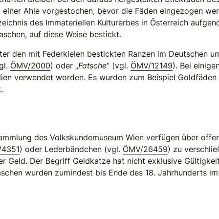
t einer Ahle vorgestochen, bevor die Fäden eingezogen werd
eichnis des Immateriellen Kulturerbes in Österreich auf
schen, auf diese Weise bestickt.
ter den mit Federkielen bestickten Ranzen im Deutschen 
vgl.
ÖMV/2000
) oder „
Fatsche
“ (vgl.
ÖMV/12149
). Bei einig
alien verwendet worden. Es wurden zum Beispiel Goldfäden 
.
ssammlung des Volkskundemuseum Wien verfügen über offens
/4351
) oder Lederbändchen (vgl.
ÖMV/26459
) zu verschli
eld. Der Begriff Geldkatze hat nicht exklusive Gültigkeit
aschen wurden zumindest bis Ende des 18. Jahrhunderts i