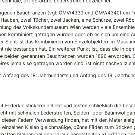
n schmale, oft gefärbte, Lederstreifen bezeichnet.
lagenen Bauchranzen (vgl.
ÖMV/4339
und
ÖMV/4340
) um T
auben, zwei Tücher, zwei Jacken, eine Schürze, zwei Röck
mmlung des Volkskundemuseum Wien werden viele Ensembles 
ben kombiniert getragen wurden oder ob es sich um eine Au
r Sicht ist das Kombinieren von Einzelobjekten im Museum 
t nie bestanden hat. Ein weiterer Punkt ist, dass die in de
Die beiden genannten Bauchranzen wurden 1896 erworben. O
es jemals so getragen worden sind, ist nicht nachvollzieh
Anfang des 18. Jahrhunderts und Anfang des 19. Jahrhund
 Federkielstickerei beliebt und lösten schließlich die be
icht mit schmalen Lederstreifen, Seiden- oder Baumwollgar
 diesen Federn Verwendung finden, hat mit den Materialeig
en einzelnen Kielen gleichmäßige, dünne Fäden zum Sticken
schaften bleiben bei den daraus hergestellten Stickfäden be