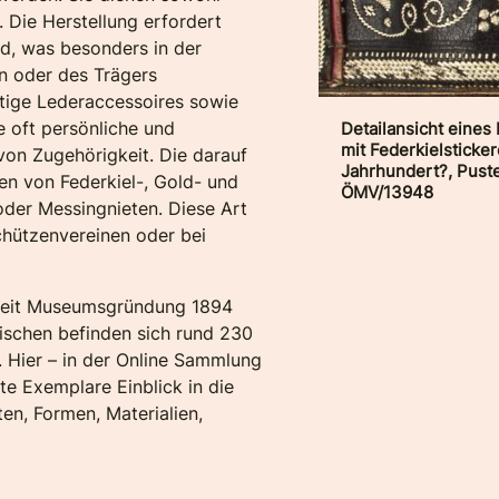
 Die Herstellung erfordert
nd, was besonders in der
in oder des Trägers
htige Lederaccessoires sowie
 oft persönliche und
Detailansicht eine
mit Federkielstickere
on Zugehörigkeit. Die darauf
Jahrhundert?, Puster
en von Federkiel-, Gold- und
ÖMV/13948
 oder Messingnieten. Diese Art
chützenvereinen oder bei
 seit Museumsgründung 1894
schen befinden sich rund 230
. Hier – in der Online Sammlung
e Exemplare Einblick in die
en, Formen, Materialien,