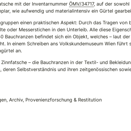
Fatsche mit der Inventarnummer
ÖMV/34717
, auf der sowohl
plar, wie aufwendig und materialintensiv ein Gürtel gearbei
sgruppen einen praktischen Aspekt: Durch das Tragen von br
lte oder Messerstichen in den Unterleib. Alle diese Eigens
0 Bauchranzen befindet sich ein Objekt, welches – laut d
teht. In einem Schreiben ans Volkskundemuseum Wien führt
gürtel an.
der Zinnfatsche – die Bauchranzen in der Textil- und Bekl
n, deren Selbstverständnis und ihren zeitgenössischen sow
n, Archiv, Provenienzforschung & Restitution