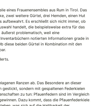
eile eines Frauenensembles aus Rum in Tirol. Das
e, zwei weitere Gürtel, drei Hemden, einen Hut
aufbewahrt. Es erschließt sich nicht immer, ob
swahl handelt, die beispielsweise extra für das
äußerst problematisch, weil eine
n Inventarbüchern notierten Informationen grade in
b diese beiden Gürtel in Kombination mit den
bar.
erts.
schlagenen Ranzen ab. Das Besondere an dieser
n gestickt, sondern mit gespaltenen Federkielen
enschaften zu tun: Pfauenfedern sind im Vergleich
 gewinnen. Dazu kommt, dass die Pfauenfederkiele
stehen, was sich auf die Haltbarkeit der