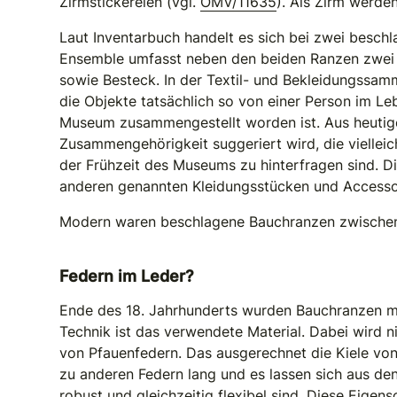
Zirmstickereien (vgl.
ÖMV/11635
). Als Zirm werde
Laut Inventarbuch handelt es sich bei zwei besch
Ensemble umfasst neben den beiden Ranzen zwei H
sowie Besteck. In der Textil- und Bekleidungssa
die Objekte tatsächlich so von einer Person im Le
Museum zusammengestellt worden ist. Aus heutige
Zusammengehörigkeit suggeriert wird, die vielleich
der Frühzeit des Museums zu hinterfragen sind. 
anderen genannten Kleidungsstücken und Accessoir
Modern waren beschlagene Bauchranzen zwischen 
Federn im Leder?
Ende des 18. Jahrhunderts wurden Bauchranzen mit
Technik ist das verwendete Material. Dabei wird n
von Pfauenfedern. Das ausgerechnet die Kiele von
zu anderen Federn lang und es lassen sich aus d
robust und gleichzeitig flexibel sind. Diese Eigen