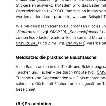
Stickereien auswirkt. Trotzdem wird das Leder mi
Österreichischen UNESCO-Kommission in das Verz
werden andere Lederprodukte, wie zum Beispiel Ta
Wie bei den beschlagenen Bauchranzen gibt es un
„
Blattlranzen
“ (vgl.
ÖMV/29
), „
Schlauchfatsche
“ (
zu den Federkielen weitere Techniken und Materi
ÖMV/20243
) und Zirm (vgl.
ÖMV/2141
) verarbeitet
Geldkatze: die praktische Bauchtasche
Viele Bauchranzen in der Textil- und Bekleidung
Taschen und Fächer – die durch Knöpfe (vgl.
ÖMV
Transport von Gegenständen wie Dokumenten oder G
schmalere Gürtel mit Fächern oder eingenähten T
bezeichnet.
(Re)Präsentation