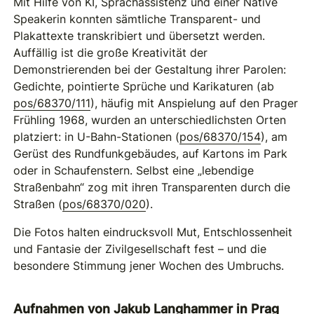
Mit Hilfe von KI, Sprachassistenz und einer Native
Speakerin konnten sämtliche Transparent- und
Plakattexte transkribiert und übersetzt werden.
Auffällig ist die große Kreativität der
Demonstrierenden bei der Gestaltung ihrer Parolen:
Gedichte, pointierte Sprüche und Karikaturen (ab
pos/68370/111
), häufig mit Anspielung auf den Prager
Frühling 1968, wurden an unterschiedlichsten Orten
platziert: in U-Bahn-Stationen (
pos/68370/154
), am
Gerüst des Rundfunkgebäudes, auf Kartons im Park
oder in Schaufenstern. Selbst eine „lebendige
Straßenbahn“ zog mit ihren Transparenten durch die
Straßen (
pos/68370/020
).
Die Fotos halten eindrucksvoll Mut, Entschlossenheit
und Fantasie der Zivilgesellschaft fest – und die
besondere Stimmung jener Wochen des Umbruchs.
Aufnahmen von Jakub Langhammer in Prag