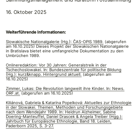
16. Oktober 2025
Weiterführende Informationen:
Slowakische Nationalgalerie (Hg.): ČAS-OPIS 1989.
(abgerufen
am 16.10.2025) Dieses Projekt der Slowakischen Nationalgalerie
in Bratislava bietet eine umfangreiche Dokumentation zu den
Umbrüchen 1989.
Onlineredaktion: Vor 30 Jahren: Generalstreik in der
Tschechoslowakei. In: Bundeszentrale für politische Bildung
(Hg.): kurz&knapp. Hintergrund aktuell.
(abgerufen am
16.10.2025)
Zimmer, Lukas: Die Revolution langweilt ihre Kinder. In: News.
ORF.at.
(abgerufen am 16.10.2025)
Kiliánová, Gabriela & Katarína Popelková: Aktuelles zur Ethnologie
in der Slowakei. Themen, Methoden und Forschungsgebiete
nach dem Wendejahr 1989. In: Heidrun Alzheimer, Sabine
Doering-Manteuffel, Daniel Drascek & Angela Treiber (Hgg.):
Jahrbuch für Europäische Ethnologie, Band 18. Leiden,
Paderborn 2025, S. 3-27.