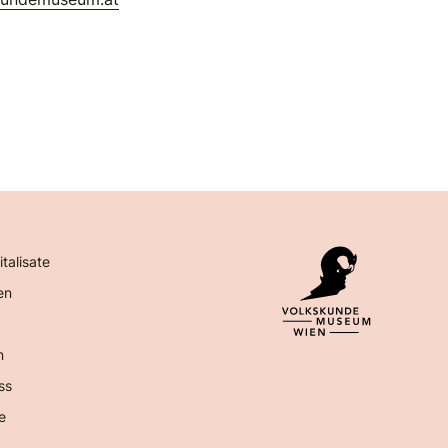
italisate
en
n
ss
e