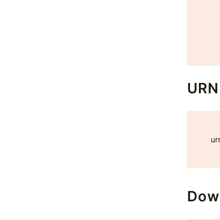
URN
ur
Dow