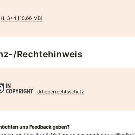
H. 3+4
[
10,66 MB
]
nz-/Rechtehinweis
Urheberrechtsschutz
möchten uns Feedback geben?
freuen uns über Ihre E-Mail an:
onlinesammlungplus@volks