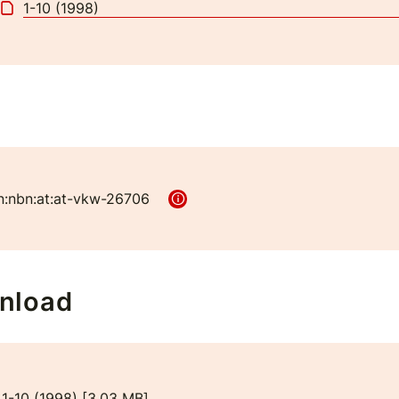
1-10 (1998)
n:nbn:at:at-vkw-26706
nload
1-10 (1998)
[
3,03 MB
]