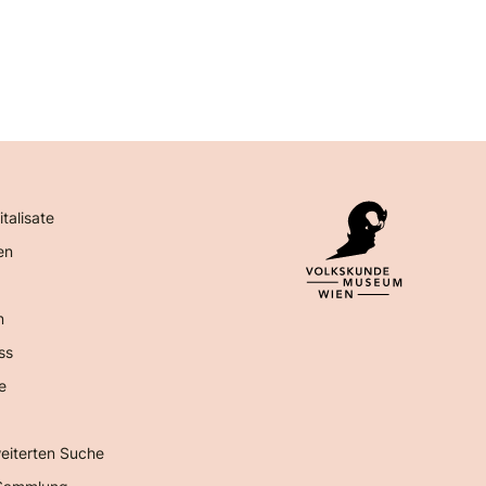
italisate
en
n
ss
e
eiterten Suche