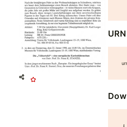
URN
ur
Dow