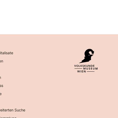
italisate
en
n
ss
e
eiterten Suche