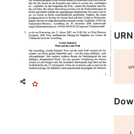
URN
ur
Dow