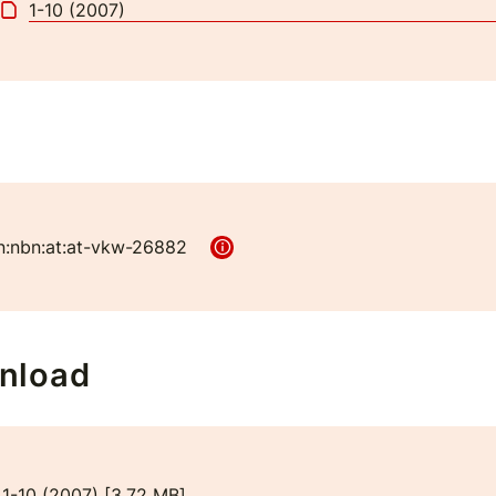
1-10 (2007)
n:nbn:at:at-vkw-26882
nload
1-10 (2007)
[
3,72 MB
]