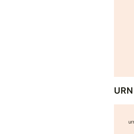
URN
ur