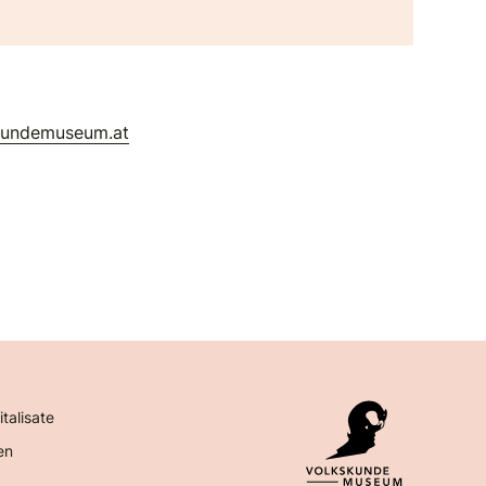
kundemuseum.at
italisate
en