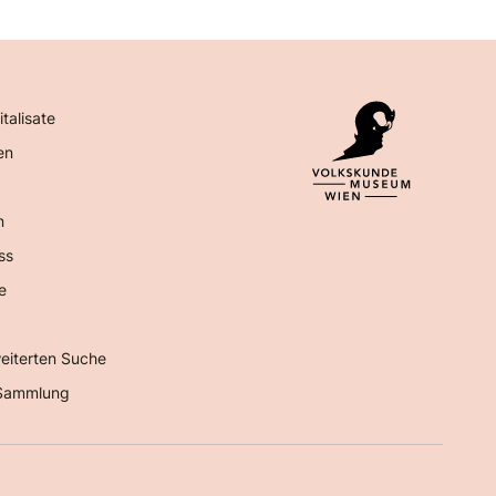
italisate
en
n
ss
e
eiterten Suche
Sammlung