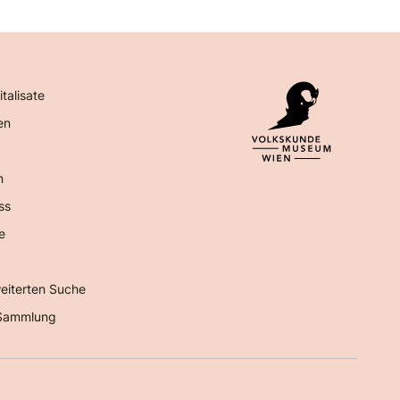
italisate
en
n
ss
e
eiterten Suche
Sammlung