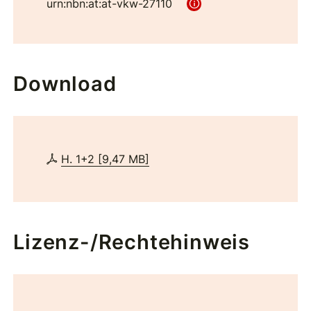
urn:nbn:at:at-vkw-27110
Download
H. 1+2
[
9,47 MB
]
Lizenz-/Rechtehinweis