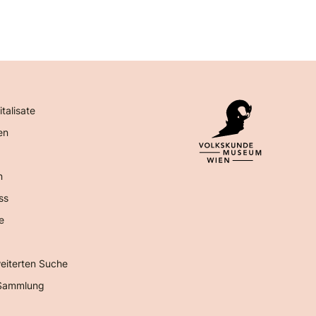
italisate
en
n
ss
e
eiterten Suche
Sammlung