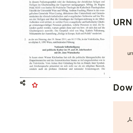
URN
ur
Dow